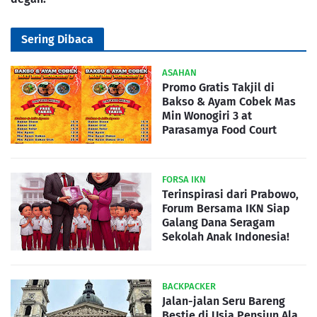
Sering Dibaca
ASAHAN
Promo Gratis Takjil di
Bakso & Ayam Cobek Mas
Min Wonogiri 3 at
Parasamya Food Court
FORSA IKN
Terinspirasi dari Prabowo,
Forum Bersama IKN Siap
Galang Dana Seragam
Sekolah Anak Indonesia!
BACKPACKER
Jalan-jalan Seru Bareng
Bestie di Usia Pensiun Ala