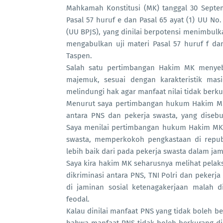
Mahkamah Konstitusi (MK) tanggal 30 Septe
Pasal 57 huruf e dan Pasal 65 ayat (1) UU No
(UU BPJS), yang dinilai berpotensi menimbulk
mengabulkan uji materi Pasal 57 huruf f da
Taspen.
Salah satu pertimbangan Hakim MK menyebu
majemuk, sesuai dengan karakteristik masi
melindungi hak agar manfaat nilai tidak berku
Menurut saya pertimbangan hukum Hakim M
antara PNS dan pekerja swasta, yang disebu
Saya menilai pertimbangan hukum Hakim MK 
swasta, memperkokoh pengkastaan di republ
lebih baik dari pada pekerja swasta dalam jam
Saya kira hakim MK seharusnya melihat pelak
dikriminasi antara PNS, TNI Polri dan pekerja
di jaminan sosial ketenagakerjaan malah 
feodal.
Kalau dinilai manfaat PNS yang tidak boleh
bahwa manfaat PNS tidak boleh berkurang di