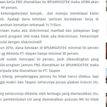
akaan kerja PNS diserahkan ke BPJAMSOSTEK maka APBN akan
 99 persen.
JS Ketenagakerjaan banyak, dan mampu membiayai klaim
ik. Apalagi dana kelolaan jaminan kecelakaan kerja di
aminan kematian sebanyak 14 Triliun.
ertaan maka ada diskriminasi manfaat dan pelayanan bagi
eperti program JKN maka tidak ada diskriminasi. Pemerintah
sial dengan diskriminatif.
ahun 2016, dana kelolaan di BPJAMSOSTEK minimal 50 persen
 yg dikelola PT. taspen hanya minimal 30 persen.
SUN sudah mencapai 63 persen, jauh dibandingkan yang
a, bila program jamsos PNS diserahkan ke BPJAMSOSTEK maka
ipada bila diserahkan ke PT. Taspen
ilang, penyelenggara jamsos itu tidak harus dilebur, tapi
gga Asabri dan Taspen seharunya punya pijakan hukum UU,
ng seharusnya dikelola oleh lembaga yang diamanatkan UU,
ses pembentukan UU yang diamanatkan putusan MK ini tidak