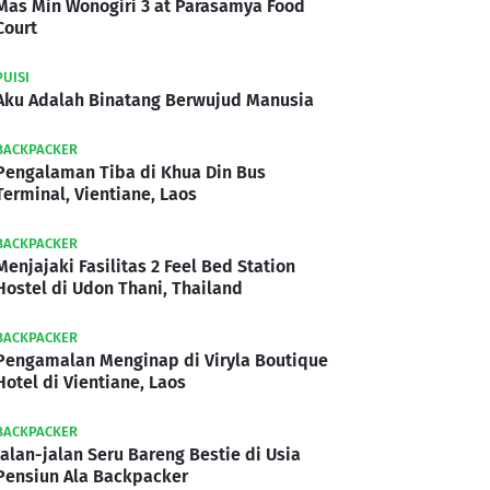
Mas Min Wonogiri 3 at Parasamya Food
Court
PUISI
Aku Adalah Binatang Berwujud Manusia
BACKPACKER
Pengalaman Tiba di Khua Din Bus
Terminal, Vientiane, Laos
BACKPACKER
Menjajaki Fasilitas 2 Feel Bed Station
Hostel di Udon Thani, Thailand
BACKPACKER
Pengamalan Menginap di Viryla Boutique
Hotel di Vientiane, Laos
BACKPACKER
Jalan-jalan Seru Bareng Bestie di Usia
Pensiun Ala Backpacker