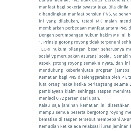
manfaat bagi pekerja swasta juga. Bila dinil
dibandingkan manfaat pensiun PNS, ya sehar
ini yang dilakukan, tetapi MK malah mend
membiarkan perbedaan manfaat antara PNS da
Dengan pertimbangan hukum hakim MK ini, beb
1. Prinsip gotong royong tidak terpenuhi se
TEORI hukum bilangan besar seharusnya me
sosial yg merupakan asuransi sosial. Semaki
aspek gotong royong semakin nyata, dan in
mendukung keberlanjutan program jamsos it
Kematian bagi PNS diselenggarakan oleh PT. ta
juta orang maka ketika berlangsung selama
pembiayaan klaim sehingga Taspen meminta 
menjadi 0,72 persen dari upah.
Kalau saja jaminan kematian ini diserahka
mampu semua peserta bergotong royong memb
kematian di Taspen tersebut membebani APBN
Kemudian ketika ada relaksasi iuran jaminan