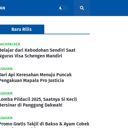
AN
Baru Rilis
BACKPACKER
Belajar dari Kebodohan Sendiri Saat
Ngurus Visa Schengen Mandiri
ASAHAN
Dari Api Keresahan Menuju Puncak
Pengakuan Mapala Pro Justicia
ASAHAN
Lomba Pildacil 2025, Saatnya Si Kecil
Bersinar di Panggung Dakwah!
ASAHAN
Promo Gratis Takjil di Bakso & Ayam Cobek