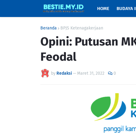
HOME
BUDAYA 
Beranda
BPJS Ketenagakerjaan
Opini: Putusan M
Feodal
by
Redaksi
—
Maret 31, 2022
0