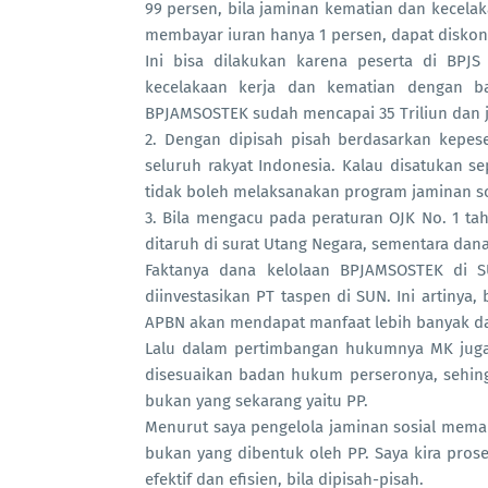
99 persen, bila jaminan kematian dan kecel
membayar iuran hanya 1 persen, dapat diskon
Ini bisa dilakukan karena peserta di BP
kecelakaan kerja dan kematian dengan ba
BPJAMSOSTEK sudah mencapai 35 Triliun dan j
2. Dengan dipisah pisah berdasarkan kepes
seluruh rakyat Indonesia. Kalau disatukan s
tidak boleh melaksanakan program jaminan so
3. Bila mengacu pada peraturan OJK No. 1 t
ditaruh di surat Utang Negara, sementara dana
Faktanya dana kelolaan BPJAMSOSTEK di 
diinvestasikan PT taspen di SUN. Ini artiny
APBN akan mendapat manfaat lebih banyak dar
Lalu dalam pertimbangan hukumnya MK juga b
disesuaikan badan hukum perseronya, sehin
bukan yang sekarang yaitu PP.
Menurut saya pengelola jaminan sosial mema
bukan yang dibentuk oleh PP. Saya kira pro
efektif dan efisien, bila dipisah-pisah.