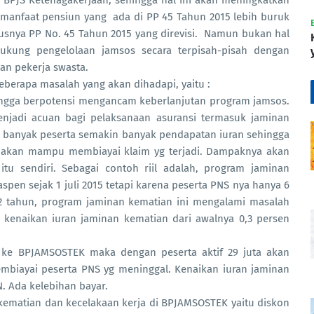
ai manfaat pensiun yang ada di PP 45 Tahun 2015 lebih buruk
usnya PP No. 45 Tahun 2015 yang direvisi. Namun bukan hal
ukung pengelolaan jamsos secara terpisah-pisah dengan
n pekerja swasta.
erapa masalah yang akan dihadapi, yaitu :
hingga berpotensi mengancam keberlanjutan program jamsos.
njadi acuan bagi pelaksanaan asuransi termasuk jaminan
n banyak peserta semakin banyak pendapatan iuran sehingga
i akan mampu membiayai klaim yg terjadi. Dampaknya akan
u sendiri. Sebagai contoh riil adalah, program jaminan
spen sejak 1 juli 2015 tetapi karena peserta PNS nya hanya 6
 2 tahun, program jaminan kematian ini mengalami masalah
kenaikan iuran jaminan kematian dari awalnya 0,3 persen
n ke BPJAMSOSTEK maka dengan peserta aktif 29 juta akan
iayai peserta PNS yg meninggal. Kenaikan iuran jaminan
. Ada kelebihan bayar.
 kematian dan kecelakaan kerja di BPJAMSOSTEK yaitu diskon