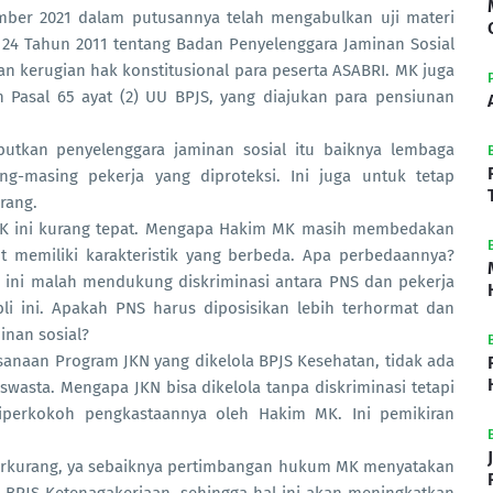
mber 2021 dalam putusannya telah mengabulkan uji materi
. 24 Tahun 2011 tentang Badan Penyelenggara Jaminan Sosial
an kerugian hak konstitusional para peserta ASABRI. MK juga
n Pasal 65 ayat (2) UU BPJS, yang diajukan para pensiunan
tkan penyelenggara jaminan sosial itu baiknya lembaga
ng-masing pekerja yang diproteksi. Ini juga untuk tetap
rang.
K ini kurang tepat. Mengapa Hakim MK masih membedakan
t memiliki karakteristik yang berbeda. Apa perbedaannya?
ini malah mendukung diskriminasi antara PNS dan pekerja
i ini. Apakah PNS harus diposisikan lebih terhormat dan
inan sosial?
sanaan Program JKN yang dikelola BPJS Kesehatan, tidak ada
 swasta. Mengapa JKN bisa dikelola tanpa diskriminasi tetapi
diperkokoh pengkastaannya oleh Hakim MK. Ini pemikiran
 berkurang, ya sebaiknya pertimbangan hukum MK menyatakan
 BPJS Ketenagakerjaan, sehingga hal ini akan meningkatkan