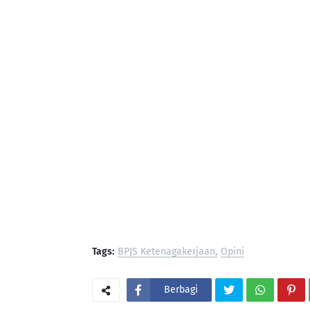
Tags:
BPJS Ketenagakerjaan
Opini
Berbagi