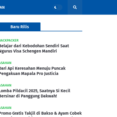
AN
Baru Rilis
BACKPACKER
Belajar dari Kebodohan Sendiri Saat
Ngurus Visa Schengen Mandiri
ASAHAN
Dari Api Keresahan Menuju Puncak
Pengakuan Mapala Pro Justicia
ASAHAN
Lomba Pildacil 2025, Saatnya Si Kecil
Bersinar di Panggung Dakwah!
ASAHAN
Promo Gratis Takjil di Bakso & Ayam Cobek