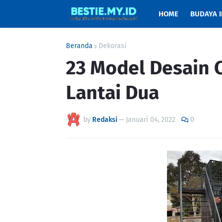
HOME
BUDAYA 
Beranda
Dekorasi
23 Model Desain 
Lantai Dua
by
Redaksi
—
Januari 04, 2022
0