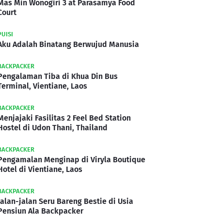
Mas Min Wonogiri 3 at Parasamya Food
Court
PUISI
Aku Adalah Binatang Berwujud Manusia
BACKPACKER
Pengalaman Tiba di Khua Din Bus
Terminal, Vientiane, Laos
BACKPACKER
Menjajaki Fasilitas 2 Feel Bed Station
Hostel di Udon Thani, Thailand
BACKPACKER
Pengamalan Menginap di Viryla Boutique
Hotel di Vientiane, Laos
BACKPACKER
Jalan-jalan Seru Bareng Bestie di Usia
Pensiun Ala Backpacker