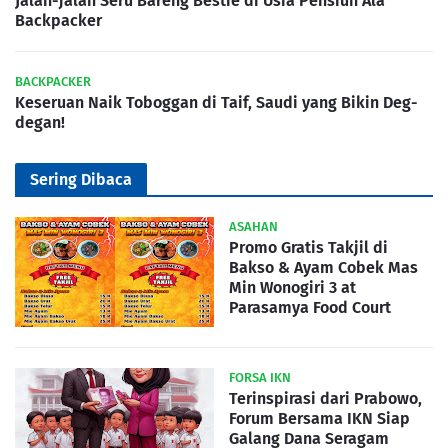
Jalan-jalan Seru Bareng Bestie di Usia Pensiun Ala
Backpacker
BACKPACKER
Keseruan Naik Toboggan di Taif, Saudi yang Bikin Deg-
degan!
Sering Dibaca
ASAHAN
Promo Gratis Takjil di
Bakso & Ayam Cobek Mas
Min Wonogiri 3 at
Parasamya Food Court
FORSA IKN
Terinspirasi dari Prabowo,
Forum Bersama IKN Siap
Galang Dana Seragam